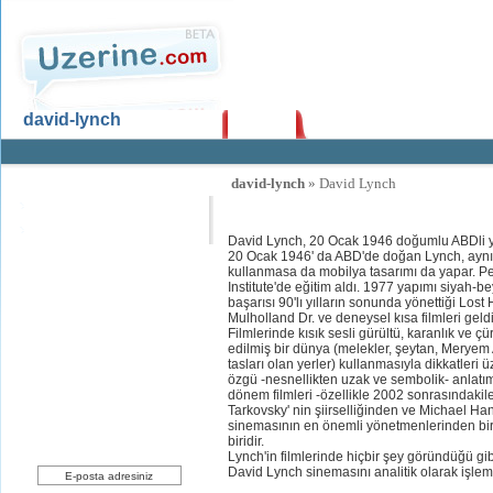
david-lynch
Ana Sayfa
Uzerine.com
david-lynch
» David Lynch
David Lynch
Ödüllerinden Bazıları
Filmleri
David Lynch, 20 Ocak 1946 doğumlu ABDli 
20 Ocak 1946' da ABD'de doğan Lynch, aynı 
kullanmasa da mobilya tasarımı da yapar. P
Institute'de eğitim aldı. 1977 yapımı siyah-b
başarısı 90'lı yılların sonunda yönettiği Lo
Mulholland Dr. ve deneysel kısa filmleri geldi
Yeni Üyelik
Filmlerinde kısık sesli gürültü, karanlık ve 
uzerine.com a üye olmak için tıklayın
edilmiş bir dünya (melekler, şeytan, Meryem A
tasları olan yerler) kullanmasıyla dikkatleri ü
özgü -nesnellikten uzak ve sembolik- anlat
dönem filmleri -özellikle 2002 sonrasındakiler-
Tarkovsky' nin şiirselliğinden ve Michael Ha
sinemasının en önemli yönetmenlerinden biri
biridir.
Haber bülteni üyeliği
Lynch'in filmlerinde hiçbir şey göründüğü gib
David Lynch sinemasını analitik olarak işlemi