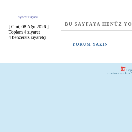
Üye Ol
Ziyaret Bilgileri
BU SAYFAYA HENÜZ Y
[ Cmt, 08 Ağu 2026 ]
Toplam
4
ziyaret
4
benzersiz ziyaretçi
YORUM YAZIN
Copy
uzerine.com Ana 